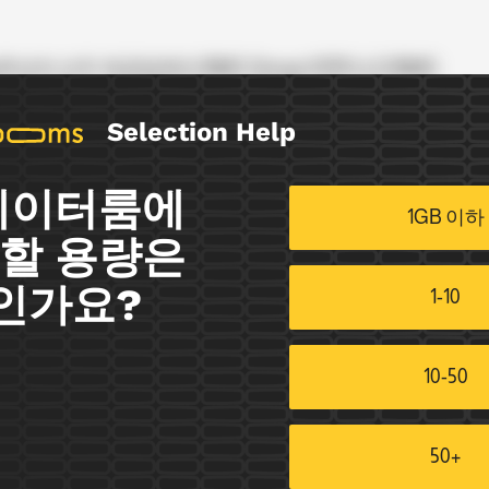
루션의 선두 제공업체인 BMC Group VDR LLC(BMC
국 캘리포니아주 엘세군도에 기반을 두고 있습니다.
Selection Help
체 투자, 구조화 금융, 자산 담보부 증권, 실사, 합병 후
 전문으로 합니다.
데이터룸에
1GB 이하
할 용량은
B인가요?
1-10
10-50
50+